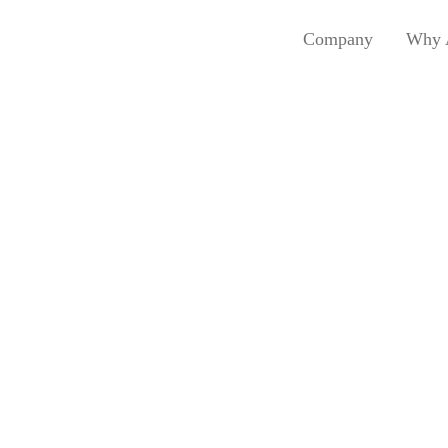
Company
Why 
News and Blogs